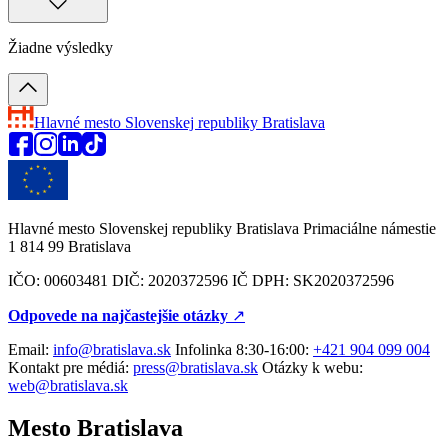
Žiadne výsledky
Hlavné mesto Slovenskej republiky
Bratislava
Hlavné mesto Slovenskej republiky Bratislava Primaciálne námestie
1 814 99 Bratislava
IČO: 00603481 DIČ: 2020372596 IČ DPH: SK2020372596
Odpovede na najčastejšie otázky
↗︎
Email:
info@bratislava.sk
Infolinka 8:30-16:00:
+421 904 099 004
Kontakt pre médiá:
press@bratislava.sk
Otázky k webu:
web@bratislava.sk
Mesto Bratislava