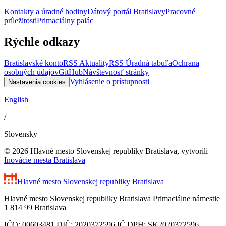
Kontakty a úradné hodiny
Dátový portál Bratislavy
Pracovné
príležitosti
Primaciálny palác
Rýchle odkazy
Bratislavské konto
RSS Aktuality
RSS Úradná tabuľa
Ochrana
osobných údajov
GitHub
Návštevnosť stránky
Vyhlásenie o prístupnosti
Nastavenia cookies
English
/
Slovensky
© 2026 Hlavné mesto Slovenskej republiky Bratislava, vytvorili
Inovácie mesta Bratislava
Hlavné mesto Slovenskej republiky
Bratislava
Hlavné mesto Slovenskej republiky Bratislava Primaciálne námestie
1 814 99 Bratislava
IČO: 00603481 DIČ: 2020372596 IČ DPH: SK2020372596