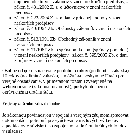
doplnení niektorých zákonov v znení neskorších predpisov, -
zákon č. 431/2002 Z. z. o účtovníctve v znení neskorších
predpisov
zákon č. 222/2004 Z. z. o dani z pridanej hodnoty v znení
neskorších predpisov
zákon č. 40/1964 Zb. Občiansky zákonník v znení neskorších
predpisov
zákon č. 513/1991 Zb. Obchodný zákonník v znení
neskorších predpisov
zákon č. 71/1967 Zb. o správnom konaní (správny poriadok)
v znení neskorších predpisov - zákon č. 595/2005 Zb. o dani
z príjmov v znení neskorších predpisov
Osobné údaje sú spracúvané po dobu 5 rokov (podlimitná zákazka)
10 rokov (nadlimitná zákazka) a môžu byť poskytnuté Úradu pre
verejné obstarávanie, v primeranom rozsahu zverejnené na
webovom sídle (zákonná povinnosť), poskytnuté inému
oprávnenému orgánu štátu.
Projekty zo štrukturálnych fondov
Je zákonnou povinnosťou v spojení s verejným záujmom spracovať
dokumentáciu potrebnú pre vyúčtovanie mzdových výdavkov
a podkladov v súvislosti so zapojením sa do štrukturálnych fondov
v súlade s: