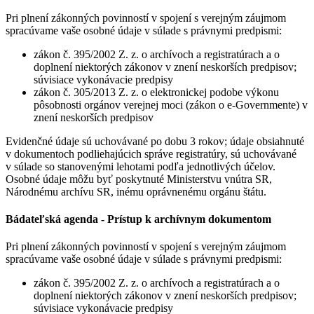
Pri plnení zákonných povinností v spojení s verejným záujmom
spracúvame vaše osobné údaje v súlade s právnymi predpismi:
zákon č. 395/2002 Z. z. o archívoch a registratúrach a o
doplnení niektorých zákonov v znení neskorších predpisov;
súvisiace vykonávacie predpisy
zákon č. 305/2013 Z. z. o elektronickej podobe výkonu
pôsobnosti orgánov verejnej moci (zákon o e-Governmente) v
znení neskorších predpisov
Evidenčné údaje sú uchovávané po dobu 3 rokov; údaje obsiahnuté
v dokumentoch podliehajúcich správe registratúry, sú uchovávané
v súlade so stanovenými lehotami podľa jednotlivých účelov.
Osobné údaje môžu byť poskytnuté Ministerstvu vnútra SR,
Národnému archívu SR, inému oprávnenému orgánu štátu.
Bádateľská agenda - Prístup k archívnym dokumentom
Pri plnení zákonných povinností v spojení s verejným záujmom
spracúvame vaše osobné údaje v súlade s právnymi predpismi:
zákon č. 395/2002 Z. z. o archívoch a registratúrach a o
doplnení niektorých zákonov v znení neskorších predpisov;
súvisiace vykonávacie predpisy