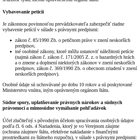
Vybavovanie petícií
Je zákonnou povinnosťou prevádzkovateľa zabezpečiť riadne
vybavenie petícií v súlade s právnymi predpismi:
zákon č. 85/1990 Zb. o petičnom práve v znení neskorších
predpisov,
iné osobitné zákony, ktoré môžu ustanoviť náležitosti petície
(najmä zákon č. zákon č. 171/2005 Z. z. o hazardných hrách
a o zmene a doplnení niektorých zákonov v znení neskorších
predpisov, zákon č. 369/1990 Zb. o obecnom zriadení v znení
neskorších predpisov).
Osobné údaje sú uchovávané po dobu 10 rokov a sú poskytované
Ministerstvu vnútra, iným oprávneným orgánom štátu.
Súdne spory, uplatňovanie právnych nárokov a súdnych
právomocí a mimosúdne vymáhanie pohľadávok
Účel zlučiteľný s pôvodným účelom spracúvania osobných údajov
podľa čl. 6 ods. 4 Nariadenia, ktorý je vo Verejnom záujme
(ochrana záujmov štátu, efektívne nakladanie s finančnými
prostriedkami zo štátneho rozpočtu), v súlade s právnymi predpismi: