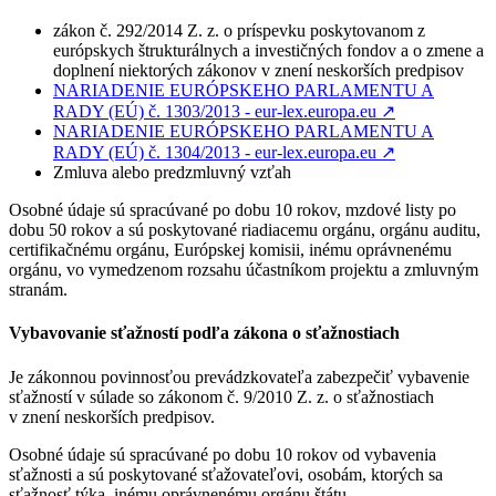
zákon č. 292/2014 Z. z. o príspevku poskytovanom z
európskych štrukturálnych a investičných fondov a o zmene a
doplnení niektorých zákonov v znení neskorších predpisov
NARIADENIE EURÓPSKEHO PARLAMENTU A
RADY (EÚ) č. 1303/2013 - eur-lex.europa.eu
↗︎
NARIADENIE EURÓPSKEHO PARLAMENTU A
RADY (EÚ) č. 1304/2013 - eur-lex.europa.eu
↗︎
Zmluva alebo predzmluvný vzťah
Osobné údaje sú spracúvané po dobu 10 rokov, mzdové listy po
dobu 50 rokov a sú poskytované riadiacemu orgánu, orgánu auditu,
certifikačnému orgánu, Európskej komisii, inému oprávnenému
orgánu, vo vymedzenom rozsahu účastníkom projektu a zmluvným
stranám.
Vybavovanie sťažností podľa zákona o sťažnostiach
Je zákonnou povinnosťou prevádzkovateľa zabezpečiť vybavenie
sťažností v súlade so zákonom č. 9/2010 Z. z. o sťažnostiach
v znení neskorších predpisov.
Osobné údaje sú spracúvané po dobu 10 rokov od vybavenia
sťažnosti a sú poskytované sťažovateľovi, osobám, ktorých sa
sťažnosť týka, inému oprávnenému orgánu štátu.