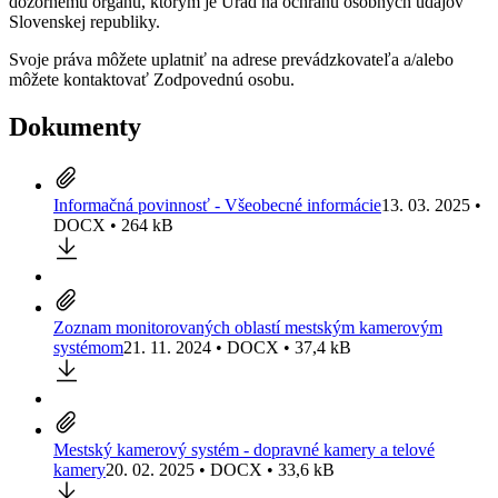
dozornému orgánu, ktorým je Úrad na ochranu osobných údajov
Slovenskej republiky.
Svoje práva môžete uplatniť na adrese prevádzkovateľa a/alebo
môžete kontaktovať Zodpovednú osobu.
Dokumenty
Informačná povinnosť - Všeobecné informácie
13. 03. 2025 •
DOCX • 264 kB
Zoznam monitorovaných oblastí mestským kamerovým
systémom
21. 11. 2024 • DOCX • 37,4 kB
Mestský kamerový systém - dopravné kamery a telové
kamery
20. 02. 2025 • DOCX • 33,6 kB