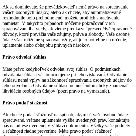
Ak sa domnievate, že prevádzkovateľ nemá právo na spracúvanie
vašich osobných údajov, alebo ak chcete, aby automatizované
rozhodnutie bolo prehodnotené, môžete proti ich spracúvaniu
namietať. V takýchto prípadoch môžeme pokračovať v ich
spracovávaní iba vtedy, ak vieme preukázať presvedčivé oprávnené
dôvody, ktoré prevážia vaše záujmy, práva a slobody. Vaše osobné
údaje však môžeme spracovať vždy, ak je to potrebné na určenie,
uplatnenie alebo obhajobu právnych nárokov.
Právo odvolať súhlas
Máte právo kedykoľvek odvolať svoj súhlas. O podmienkach
odvolania súhlasu vás informujeme pri jeho získavaní. Odvolanie
súhlasu nemá vplyv na zákonnosť spracúvania osobných údajov do
jeho odvolania. Odvolanie súhlasu nemusí automaticky znamenať
likvidáciu osobných údajov (pozri právo na vymazanie).
Právo podať sťažnosť
Ak chcete podať sťažnosť na spôsob, akým sú vaše osobné údaje
spracúvané, vrátane uplatnenia vyššie uvedených práv, kontaktujte
nás na adrese uvedenej v záhlaví dokumentu. Všetky vaše podnety
a sťažnosti riadne preveríme. Máte právo podať sťažnosť