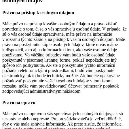
osobných údajov
Právo na prístup k osobným údajom
Máte právo na prístup k vašim osobným údajom a právo získať
potvrdenie o tom, či sa o vás spracúvajú osobné údaje. V prípade, že
sú o vás osobné údaje spracúvané, máte právo na informácie
v rozsahu týchto zásad a na prístup k vašim osobným údajom. Máte
právo na poskytnutie kópie osobných údajov, ktoré o vás máme
k dispozícii, ako aj na informácie o tom, ako vaše osobné údaje
používame. Vo väčšine prípadov vám budú vaše osobné údaje
poskytnuté v písomnej listinnej forme, pokiaľ nepožadujete iný
spôsob ich poskytnutia. Ak ste o poskytnutie týchto informácií
požiadali elektronickými prostriedkami, budú vám poskytnuté
elektronicky, ak to bude technicky možné. Ak budete opakovane
požadovať poskytnutie vašich osobných údajov v tom istom
rozsahu, môže vám prevádzkovateľ účtovať primeraný poplatok
zodpovedajúci administratívnym nákladom.
Právo na opravu
Máte právo na opravu o vás spracúvaných osobných údajov, ak sú
nesprávne alebo nepresné. Pre prevádzkovateľa je veľmi dôležité,
aby o vás mala správne informácie. Ak preto zistíte, že informácie,