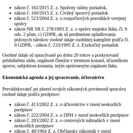
zákon č. 162/2015 Z. z. Správny súdny poriadok,
zákon č. 160/2015 Z. z. Civilný sporový poriadok
zákon č. 523/2004 Z. z. o rozpočtových pravidlách verejnej
správy
zákon NR SR č. 278/1993 Z. z. o správe majetku štátu, čl. 9
ods. 2 písm. c) GDPR, ak sú predmetom uplatňovania
právnych nárokov osobné údaje osobitnej kategórie podľa čl.
9 GDPR, - zákon č. 233/1995 Z. z. Exekučný poriadok
Osobné údaje sú spracúvané po dobu 20 rokov a poskytované
príslušnému súdu, orgánom činným v trestnom konaní, účastníkom
sporov, subjektom konania, iným oprávneným orgánom štátu.
Ekonomická agenda a jej spracovanie, účtovníctvo
Prevádzkovateľ pri plnení svojich zákonných povinností spracúva
osobné údaje podľa predpisov:
zákon č. 413/2002 Z. z. o účtovníctve v znení neskorších
predpisov
zákon č. 222/2004 Z. z. o DPH v znení neskorších predpisov
zákon č. 283/2002 Z. z. o cestovných náhradách v znení
neskorších predpisov
zákon č. 40/1964 Z. z. Občiansky zákonník v znení