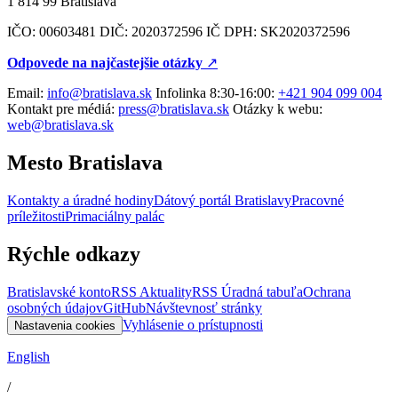
1 814 99 Bratislava
IČO: 00603481 DIČ: 2020372596 IČ DPH: SK2020372596
Odpovede na najčastejšie otázky
↗︎
Email:
info@bratislava.sk
Infolinka 8:30-16:00:
+421 904 099 004
Kontakt pre médiá:
press@bratislava.sk
Otázky k webu:
web@bratislava.sk
Mesto Bratislava
Kontakty a úradné hodiny
Dátový portál Bratislavy
Pracovné
príležitosti
Primaciálny palác
Rýchle odkazy
Bratislavské konto
RSS Aktuality
RSS Úradná tabuľa
Ochrana
osobných údajov
GitHub
Návštevnosť stránky
Vyhlásenie o prístupnosti
Nastavenia cookies
English
/