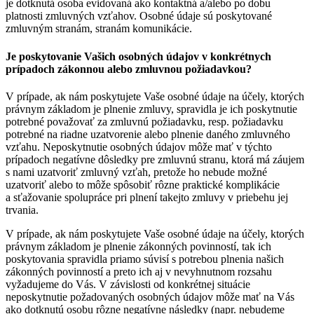
je dotknutá osoba evidovaná ako kontaktná a/alebo po dobu
platnosti zmluvných vzťahov. Osobné údaje sú poskytované
zmluvným stranám, stranám komunikácie.
Je poskytovanie Vašich osobných údajov v konkrétnych
prípadoch zákonnou alebo zmluvnou požiadavkou?
V prípade, ak nám poskytujete Vaše osobné údaje na účely, ktorých
právnym základom je plnenie zmluvy, spravidla je ich poskytnutie
potrebné považovať za zmluvnú požiadavku, resp. požiadavku
potrebné na riadne uzatvorenie alebo plnenie daného zmluvného
vzťahu. Neposkytnutie osobných údajov môže mať v týchto
prípadoch negatívne dôsledky pre zmluvnú stranu, ktorá má záujem
s nami uzatvoriť zmluvný vzťah, pretože ho nebude možné
uzatvoriť alebo to môže spôsobiť rôzne praktické komplikácie
a sťažovanie spolupráce pri plnení takejto zmluvy v priebehu jej
trvania.
V prípade, ak nám poskytujete Vaše osobné údaje na účely, ktorých
právnym základom je plnenie zákonných povinností, tak ich
poskytovania spravidla priamo súvisí s potrebou plnenia našich
zákonných povinností a preto ich aj v nevyhnutnom rozsahu
vyžadujeme do Vás. V závislosti od konkrétnej situácie
neposkytnutie požadovaných osobných údajov môže mať na Vás
ako dotknutú osobu rôzne negatívne následky (napr. nebudeme