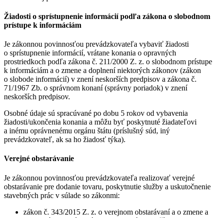
Žiadosti o sprístupnenie informácií podľa zákona o slobodnom
prístupe k informáciám
Je zákonnou povinnosťou prevádzkovateľa vybaviť žiadosti
o sprístupnenie informácií, vrátane konania o opravných
prostriedkoch podľa zákona č. 211/2000 Z. z. o slobodnom prístupe
k informáciám a o zmene a doplnení niektorých zákonov (zákon
o slobode informácií) v znení neskorších predpisov a zákona č.
71/1967 Zb. o správnom konaní (správny poriadok) v znení
neskorších predpisov.
Osobné údaje sú spracúvané po dobu 5 rokov od vybavenia
žiadosti/ukončenia konania a môžu byť poskytnuté žiadateľovi
a inému oprávnenému orgánu štátu (príslušný súd, iný
prevádzkovateľ, ak sa ho žiadosť týka).
Verejné obstarávanie
Je zákonnou povinnosťou prevádzkovateľa realizovať verejné
obstarávanie pre dodanie tovaru, poskytnutie služby a uskutočnenie
stavebných prác v súlade so zákonmi:
zákon č. 343/2015 Z. z. o verejnom obstarávaní a o zmene a