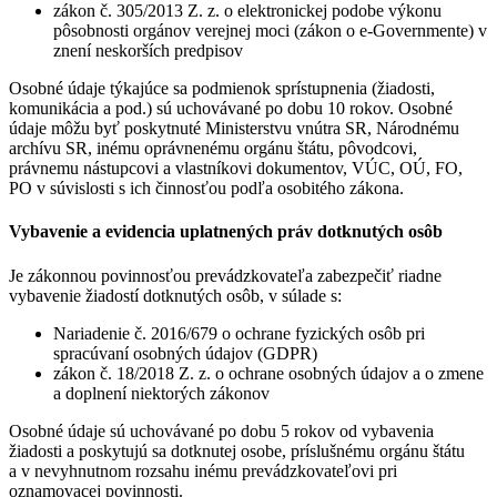
zákon č. 305/2013 Z. z. o elektronickej podobe výkonu
pôsobnosti orgánov verejnej moci (zákon o e-Governmente) v
znení neskorších predpisov
Osobné údaje týkajúce sa podmienok sprístupnenia (žiadosti,
komunikácia a pod.) sú uchovávané po dobu 10 rokov. Osobné
údaje môžu byť poskytnuté Ministerstvu vnútra SR, Národnému
archívu SR, inému oprávnenému orgánu štátu, pôvodcovi,
právnemu nástupcovi a vlastníkovi dokumentov, VÚC, OÚ, FO,
PO v súvislosti s ich činnosťou podľa osobitého zákona.
Vybavenie a evidencia uplatnených práv dotknutých osôb
Je zákonnou povinnosťou prevádzkovateľa zabezpečiť riadne
vybavenie žiadostí dotknutých osôb, v súlade s:
Nariadenie č. 2016/679 o ochrane fyzických osôb pri
spracúvaní osobných údajov (GDPR)
zákon č. 18/2018 Z. z. o ochrane osobných údajov a o zmene
a doplnení niektorých zákonov
Osobné údaje sú uchovávané po dobu 5 rokov od vybavenia
žiadosti a poskytujú sa dotknutej osobe, príslušnému orgánu štátu
a v nevyhnutnom rozsahu inému prevádzkovateľovi pri
oznamovacej povinnosti.