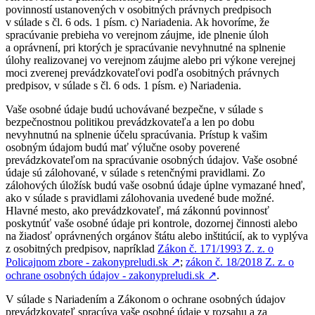
povinností ustanovených v osobitných právnych predpisoch
v súlade s čl. 6 ods. 1 písm. c) Nariadenia. Ak hovoríme, že
spracúvanie prebieha vo verejnom záujme, ide plnenie úloh
a oprávnení, pri ktorých je spracúvanie nevyhnutné na splnenie
úlohy realizovanej vo verejnom záujme alebo pri výkone verejnej
moci zverenej prevádzkovateľovi podľa osobitných právnych
predpisov, v súlade s čl. 6 ods. 1 písm. e) Nariadenia.
Vaše osobné údaje budú uchovávané bezpečne, v súlade s
bezpečnostnou politikou prevádzkovateľa a len po dobu
nevyhnutnú na splnenie účelu spracúvania. Prístup k vašim
osobným údajom budú mať výlučne osoby poverené
prevádzkovateľom na spracúvanie osobných údajov. Vaše osobné
údaje sú zálohované, v súlade s retenčnými pravidlami. Zo
zálohových úložísk budú vaše osobnú údaje úplne vymazané hneď,
ako v súlade s pravidlami zálohovania uvedené bude možné.
Hlavné mesto, ako prevádzkovateľ, má zákonnú povinnosť
poskytnúť vaše osobné údaje pri kontrole, dozornej činnosti alebo
na žiadosť oprávnených orgánov štátu alebo inštitúcií, ak to vyplýva
z osobitných predpisov, napríklad
Zákon č. 171/1993 Z. z. o
Policajnom zbore - zakonypreludi.sk
↗︎
;
zákon č. 18/2018 Z. z. o
ochrane osobných údajov - zakonypreludi.sk
↗︎
.
V súlade s Nariadením a Zákonom o ochrane osobných údajov
prevádzkovateľ spracúva vaše osobné údaje v rozsahu a za