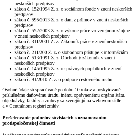
neskorších predpisov
zákon č. 152/1994 Z. z. o sociálnom fonde v znení neskorších
predpisov
zákon č. 595/2013 Z. z. o dani z príjmov v znení neskorších
predpisov
zákon č. 552/2003 Z. z. o výkone práce vo verejnom záujme
v znení neskorších predpisov
zákon č. 311/2001 Z. z. Zákonník práce v znení neskorších
predpisov
zákon č. 211/200 Z. z. o slobodnom prístupe k informáciám
zákon č. 513/1991 Z. z. Obchodný zákonník v znení
neskorších predpisov
zákon č. 145/1995 Z. z. o správnych poplatkoch v znení
neskorších predpisov
zákon č. 91/2010 Z. z. o podpore cestovného ruchu
Osobné údaje sú spracúvané po dobu 10 rokov a poskytované
príslušnému daňovému úradu, inému oprávnenému orgánu štátu,
objednávky, faktúry a zmluvy sa zverejňujú na webovom sídle
a v Centrálnom registri zmlúv.
Prešetrovanie podnetov súvisiacich s oznamovaním
protispoločenskej činnosti