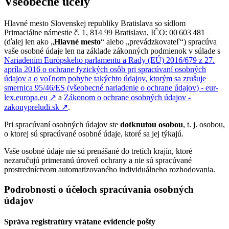
Všeobecné účely
Hlavné mesto Slovenskej republiky Bratislava so sídlom
Primaciálne námestie č. 1, 814 99 Bratislava, IČO: 00 603 481
(ďalej len ako „
Hlavné mesto
“ alebo „prevádzkovateľ“) spracúva
vaše osobné údaje len na základe zákonných podmienok v súlade s
Nariadením Európskeho parlamentu a Rady (EÚ) 2016/679 z 27.
apríla 2016 o ochrane fyzických osôb pri spracúvaní osobných
údajov a o voľnom pohybe takýchto údajov, ktorým sa zrušuje
smernica 95/46/ES (všeobecné nariadenie o ochrane údajov) - eur-
lex.europa.eu
↗︎
a
Zákonom o ochrane osobných údajov -
zakonypreludi.sk
↗︎
.
Pri spracúvaní osobných údajov ste
dotknutou osobou
, t. j. osobou,
o ktorej sú spracúvané osobné údaje, ktoré sa jej týkajú.
Vaše osobné údaje nie sú prenášané do tretích krajín, ktoré
nezaručujú primeranú úroveň ochrany a nie sú spracúvané
prostredníctvom automatizovaného individuálneho rozhodovania.
Podrobnosti o účeloch spracúvania osobných
údajov
Správa registratúry vrátane evidencie pošty