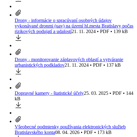
Drony - informácie o spracúvaní osobných údajov
vykonávané dronmi (uav) na území hl.mesta Bratislavy počas
rizikových podujatí a udalostí
21. 11. 2024 • PDF • 139 kB
Drony - monitorovanie záplavových oblastí a vytváranie
urbanistických podkladov
21. 11. 2024 • PDF • 137 kB
Dopravné kamery - štatistické účely
25. 03. 2025 • PDF • 144
kB
Všeobecné podmienky používania elektronických služieb
Bratislavského konta
08. 04. 2026 • PDF • 173 kB