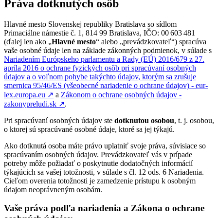
Práva dotknutých osôb
Hlavné mesto Slovenskej republiky Bratislava so sídlom
Primaciálne námestie č. 1, 814 99 Bratislava, IČO: 00 603 481
(ďalej len ako „
Hlavné mesto
“ alebo „prevádzkovateľ“) spracúva
vaše osobné údaje len na základe zákonných podmienok, v súlade s
Nariadením Európskeho parlamentu a Rady (EÚ) 2016/679 z 27.
apríla 2016 o ochrane fyzických osôb pri spracúvaní osobných
údajov a o voľnom pohybe takýchto údajov, ktorým sa zrušuje
smernica 95/46/ES (všeobecné nariadenie o ochrane údajov) - eur-
lex.europa.eu
↗︎
a
Zákonom o ochrane osobných údajov -
zakonypreludi.sk
↗︎
.
Pri spracúvaní osobných údajov ste
dotknutou osobou
, t. j. osobou,
o ktorej sú spracúvané osobné údaje, ktoré sa jej týkajú.
Ako dotknutá osoba máte právo uplatniť svoje práva, súvisiace so
spracúvaním osobných údajov. Prevádzkovateľ vás v prípade
potreby môže požiadať o poskytnutie dodatočných informácií
týkajúcich sa vašej totožnosti, v súlade s čl. 12 ods. 6 Nariadenia.
Cieľom overenia totožnosti je zamedzenie prístupu k osobným
údajom neoprávneným osobám.
Vaše práva podľa nariadenia a Zákona o ochrane