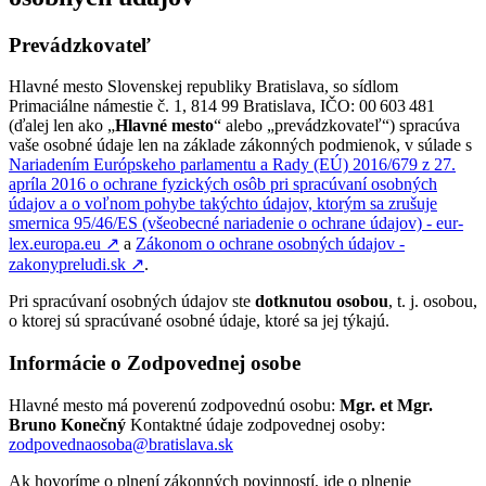
Prevádzkovateľ
Hlavné mesto Slovenskej republiky Bratislava, so sídlom
Primaciálne námestie č. 1, 814 99 Bratislava, IČO: 00 603 481
(ďalej len ako „
Hlavné mesto
“ alebo „prevádzkovateľ“) spracúva
vaše osobné údaje len na základe zákonných podmienok, v súlade s
Nariadením Európskeho parlamentu a Rady (EÚ) 2016/679 z 27.
apríla 2016 o ochrane fyzických osôb pri spracúvaní osobných
údajov a o voľnom pohybe takýchto údajov, ktorým sa zrušuje
smernica 95/46/ES (všeobecné nariadenie o ochrane údajov) - eur-
lex.europa.eu
↗︎
a
Zákonom o ochrane osobných údajov -
zakonypreludi.sk
↗︎
.
Pri spracúvaní osobných údajov ste
dotknutou osobou
, t. j. osobou,
o ktorej sú spracúvané osobné údaje, ktoré sa jej týkajú.
Informácie o Zodpovednej osobe
Hlavné mesto má poverenú zodpovednú osobu:
Mgr. et Mgr.
Bruno Konečný
Kontaktné údaje zodpovednej osoby:
zodpovednaosoba@bratislava.sk
Ak hovoríme o plnení zákonných povinností, ide o plnenie