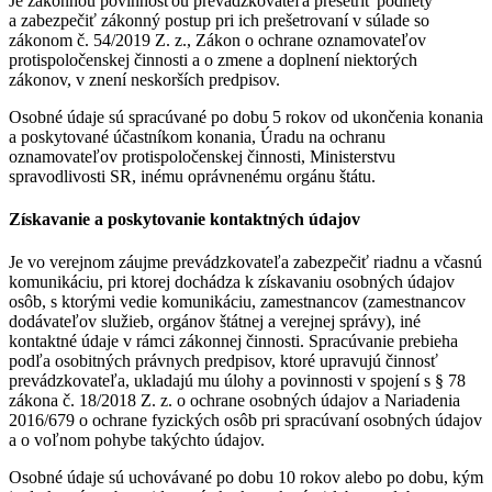
Je zákonnou povinnosťou prevádzkovateľa prešetriť podnety
a zabezpečiť zákonný postup pri ich prešetrovaní v súlade so
zákonom č. 54/2019 Z. z., Zákon o ochrane oznamovateľov
protispoločenskej činnosti a o zmene a doplnení niektorých
zákonov, v znení neskorších predpisov.
Osobné údaje sú spracúvané po dobu 5 rokov od ukončenia konania
a poskytované účastníkom konania, Úradu na ochranu
oznamovateľov protispoločenskej činnosti, Ministerstvu
spravodlivosti SR, inému oprávnenému orgánu štátu.
Získavanie a poskytovanie kontaktných údajov
Je vo verejnom záujme prevádzkovateľa zabezpečiť riadnu a včasnú
komunikáciu, pri ktorej dochádza k získavaniu osobných údajov
osôb, s ktorými vedie komunikáciu, zamestnancov (zamestnancov
dodávateľov služieb, orgánov štátnej a verejnej správy), iné
kontaktné údaje v rámci zákonnej činnosti. Spracúvanie prebieha
podľa osobitných právnych predpisov, ktoré upravujú činnosť
prevádzkovateľa, ukladajú mu úlohy a povinnosti v spojení s § 78
zákona č. 18/2018 Z. z. o ochrane osobných údajov a Nariadenia
2016/679 o ochrane fyzických osôb pri spracúvaní osobných údajov
a o voľnom pohybe takýchto údajov.
Osobné údaje sú uchovávané po dobu 10 rokov alebo po dobu, kým