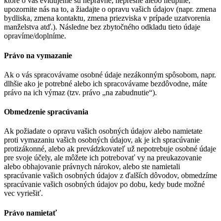
ktoré o vás evidujeme sú neprávne, nepresné alebo neúplné,
upozornite nás na to, a žiadajte o opravu vašich údajov (napr. zmena
bydliska, zmena kontaktu, zmena priezviska v prípade uzatvorenia
manželstva atď.). Následne bez zbytočného odkladu tieto údaje
opravíme/doplníme.
Právo na vymazanie
Ak o vás spracovávame osobné údaje nezákonným spôsobom, napr.
dlhšie ako je potrebné alebo ich spracovávame bezdôvodne, máte
právo na ich výmaz (tzv. právo „na zabudnutie“).
Obmedzenie spracúvania
Ak požiadate o opravu vašich osobných údajov alebo namietate
proti vymazaniu vašich osobných údajov, ak je ich spracúvanie
protizákonné, alebo ak prevádzkovateľ už nepotrebuje osobné údaje
pre svoje účely, ale môžete ich potrebovať vy na preukazovanie
alebo obhajovanie právnych nárokov, alebo ste namietali
spracúvanie vašich osobných údajov z ďalších dôvodov, obmedzíme
spracúvanie vašich osobných údajov po dobu, kedy bude možné
vec vyriešiť.
Právo namietať